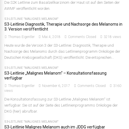
Die S2K Leitlinie zum Basalzellkarzinom der Haut ist auf den Seiten der
AWMF veröffentlicht worden.
S3-LEITLINIE "MALIGNES MELANOM"
S3-Leitlinie Diagnostik, Therapie und Nachsorge des Melanoms in
3. Version veröffentlicht
Thomas Eigentler
Mai 4, 2018
Comments Closed
3218 views
Heute wurde die Version 3 der S3-Leitlinie: Diagnostik, Therapie und
Nachsorge des Melanoms durch das Leitlinienprogramm Onkologie der
Deutschen Krebsgesellschaft (DKG) veröffentlicht. Die entsprechen...
S3-LEITLINIE "MALIGNES MELANOM"
S3-Leitlinie „Malignes Melanom“ – Konsultationsfassung
verfügbar
Thomas Eigentler
November 6, 2017
Comments Closed
3160
views
Die Konsultationsfassung zur S3-Leitlinie „Malignes Melanom“ ist
verfügbar. Sie ist auf der Seite des Leitlinienprogramms Onkologie der
DKG (hier) abrufbar.
S3-LEITLINIE "MALIGNES MELANOM"
S3-Leitlinie Malignes Melanom auch im JDDG verfügbar