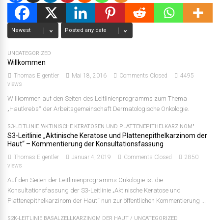
UNCATEGORIZED
Willkommen
Thomas Eigentler
Mai 18, 2016
Comments Closed
4495
views
Willkommen auf den Seiten des Leitlinienprogramms zum Thema
„Hautkrebs“ der Arbeitsgemeinschaft Dermatologische Onkologie.
S3-LEITLINIE "AKTINISCHE KERATOSEN UND PLATTENEPITHELKARZINOM"
S3-Leitlinie „Aktinische Keratose und Plattenepithelkarzinom der
Haut“ – Kommentierung der Konsultationsfassung
Thomas Eigentler
Januar 4, 2019
Comments Closed
2850
views
Auf den Seiten der Leitlinienprogramms Onkologie ist die
Konsultationsfassung der S3-Leitlinie „Aktinische Keratose und
Plattenepithelkarzinom der Haut“ nun zur öffentlichen Kommentierung ...
S2K-LEITLINIE BASALZELLKARZINOM DER HAUT
/
UNCATEGORIZED