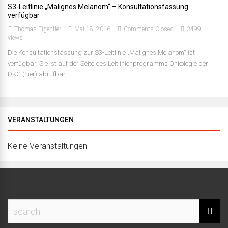
S3-Leitlinie „Malignes Melanom“ – Konsultationsfassung
verfügbar
Thomas Eigentler
Mai 18, 2016
Comments Closed
3499
views
Die Konsultationsfassung zur S3-Leitlinie „Malignes Melanom“ ist
verfügbar. Sie ist auf der Seite des Leitlinienprogramms Onkologie der
DKG (hier) abrufbar.
VERANSTALTUNGEN
Keine Veranstaltungen