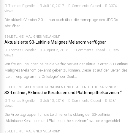
Thomas Eigentler
Juli 10, 2017
Comments Closed
3074
views
Die aktuelle Version 2.0 ist nun auch über die Homepage des JDDGs
abrufbar.
S3-LEITLINIE "MALIGNES MELANOM"
Aktualisierte S3-Leitlinie Malignes Melanom verfügbar
Thomas Eigentler
August 2, 2016
Comments Closed
3351
views
Wir freuen uns Ihnen heute die Verfügbarkeit der aktualisierten S3-Leitlinie
Malignes Melanom bekannt geben zu können. Diese ist auf den Seiten des
„Leitlinienprogramms Onkologie“ der Deut...
S3-LEITLINIE "AKTINISCHE KERATOSEN UND PLATTENEPITHELKARZINOM"
S3-Leitlinie „Aktinische Keratosen und Plattenepithelkarzinom“
Thomas Eigentler
Juli 13, 2016
Comments Closed
3281
views
Die Arbeitsgruppen für die Leitlinienentwicklung der S3-Leitlinie
„Aktinische Keratosen und Plattenepithelkarzinom“ wurde eingerichtet.
S3-LEITLINIE "MALIGNES MELANOM"