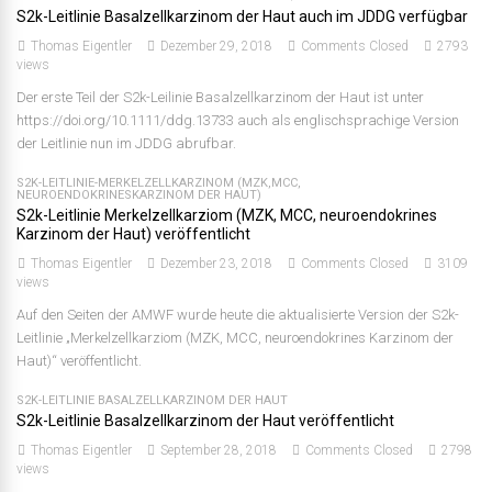
S2k-Leitlinie Basalzellkarzinom der Haut auch im JDDG verfügbar
Thomas Eigentler
Dezember 29, 2018
Comments Closed
2793
views
Der erste Teil der S2k-Leilinie Basalzellkarzinom der Haut ist unter
https://doi.org/10.1111/ddg.13733 auch als englischsprachige Version
der Leitlinie nun im JDDG abrufbar.
S2K-LEITLINIE-MERKELZELLKARZINOM (MZK,MCC,
NEUROENDOKRINESKARZINOM DER HAUT)
S2k-Leitlinie Merkelzellkarziom (MZK, MCC, neuroendokrines
Karzinom der Haut) veröffentlicht
Thomas Eigentler
Dezember 23, 2018
Comments Closed
3109
views
Auf den Seiten der AMWF wurde heute die aktualisierte Version der S2k-
Leitlinie „Merkelzellkarziom (MZK, MCC, neuroendokrines Karzinom der
Haut)“ veröffentlicht.
S2K-LEITLINIE BASALZELLKARZINOM DER HAUT
S2k-Leitlinie Basalzellkarzinom der Haut veröffentlicht
Thomas Eigentler
September 28, 2018
Comments Closed
2798
views